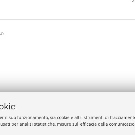
so
ookie
er il suo funzionamento, sia cookie e altri strumenti di tracciamento
 usati per analisi statistiche, misure sull'efficacia della comunicazi
Help
Via Zamboni, 33/35 - 40126 Bologna (BO)