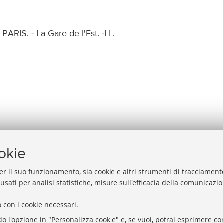
PARIS. - La Gare de l'Est. -LL.
ookie
er il suo funzionamento, sia cookie e altri strumenti di tracciamento
 usati per analisi statistiche, misure sull'efficacia della comunicazi
Help
Via Zamboni, 33/35 - 40126 Bologna (BO)
 con i cookie necessari.
Acces
Tel. +39 051 2088306 - Fax +39 051 2088385
do l'opzione in "Personalizza cookie" e, se vuoi, potrai esprimere con