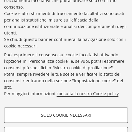
tracciamento facoltativi che potrai attivare solo con il tuo
BIBLIOTECA
UNIVERSITARIA
DI
BOLOGNA
consenso.
Presidente: prof. Francesco Citti
Cookie e altri strumenti di tracciamento facoltativi sono usati
per analisi statistiche, misure sull'efficacia della
Coordinatrice gestionale: Maria Pia Torricelli
comunicazione istituzionale e analisi dei comportamenti degli
Responsabile Amministrativo: Luigia Di Pumpo
utenti.
Se chiudi questo banner continuerai la navigazione solo con i
Via Zamboni, 33/35 - 40126 Bologna (BO)
cookie necessari.
Tel. +39 051 2088306 - Fax +39 051 2088385
Puoi esprimere il consenso sui cookie facoltativi attivando
bub.info@unibo.it
l'opzione in "Personalizza cookie" e, se vuoi, potrai esprimere
consensi più specifici in "Mostra cookie di profilazione".
bub.biblioteca@pec.unibo.it
Potrai sempre rivedere le tue scelte e verificare lo stato dei
Dove siamo
Orario dei servizi
consensi rientrando nella sezione "Impostazione cookie" del
sito.
Helpdesk
Per maggiori informazioni
consulta la nostra Cookie policy
.
Accessibilità
Rubrica di Ateneo
SOLO COOKIE NECESSARI
Privacy e note legali
COOKIE DI PROFILAZIONE -
Impostazioni Cookie
FACOLTATIVI