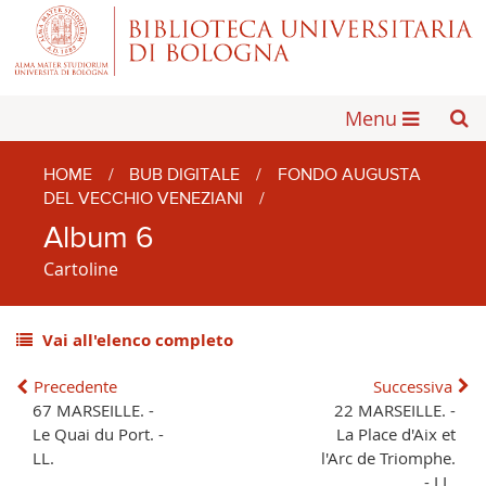
Menu
HOME
/
BUB DIGITALE
/
FONDO AUGUSTA
DEL VECCHIO VENEZIANI
/
Album 6
Cartoline
Vai all'elenco completo
Precedente
Successiva
67 MARSEILLE. -
22 MARSEILLE. -
Le Quai du Port. -
La Place d'Aix et
LL.
l'Arc de Triomphe.
- LL.