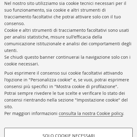
Nel nostro sito utilizziamo sia cookie tecnici necessari per il
suo funzionamento, sia cookie e altri strumenti di
tracciamento facoltativi che potrai attivare solo con il tuo
BIBLIOTECA
UNIVERSITARIA
DI
BOLOGNA
consenso.
Presidente: prof. Francesco Citti
Cookie e altri strumenti di tracciamento facoltativi sono usati
per analisi statistiche, misure sull'efficacia della
Coordinatrice gestionale: Maria Pia Torricelli
comunicazione istituzionale e analisi dei comportamenti degli
Responsabile Amministrativo: Luigia Di Pumpo
utenti.
Se chiudi questo banner continuerai la navigazione solo con i
Via Zamboni, 33/35 - 40126 Bologna (BO)
cookie necessari.
Tel. +39 051 2088306 - Fax +39 051 2088385
Puoi esprimere il consenso sui cookie facoltativi attivando
bub.info@unibo.it
l'opzione in "Personalizza cookie" e, se vuoi, potrai esprimere
consensi più specifici in "Mostra cookie di profilazione".
bub.biblioteca@pec.unibo.it
Potrai sempre rivedere le tue scelte e verificare lo stato dei
Dove siamo
Orario dei servizi
consensi rientrando nella sezione "Impostazione cookie" del
sito.
Helpdesk
Per maggiori informazioni
consulta la nostra Cookie policy
.
Accessibilità
Rubrica di Ateneo
SOLO COOKIE NECESSARI