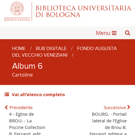
Menu
HOME
/
BUB DIGITALE
/
FONDO AUGUSTA
DEL VECCHIO VENEZIANI
/
Album 6
Cartoline
Vai all'elenco completo
Precedente
Successiva
4 - Eglise de
BOURG. - Portail
BROU. - La
lateral de l'Eglise
Piscine Collection
de Brou B.
B. Ferrand, edit.,
Ferrand, editeur a