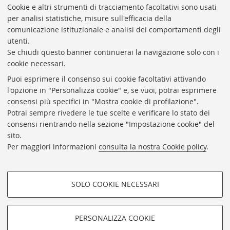
Presidente: prof. Francesco Citti
Cookie e altri strumenti di tracciamento facoltativi sono usati
per analisi statistiche, misure sull'efficacia della
Coordinatrice gestionale: Maria Pia Torricelli
comunicazione istituzionale e analisi dei comportamenti degli
Responsabile Amministrativo: Luigia Di Pumpo
utenti.
Se chiudi questo banner continuerai la navigazione solo con i
Via Zamboni, 33/35 - 40126 Bologna (BO)
cookie necessari.
Tel. +39 051 2088306 - Fax +39 051 2088385
Puoi esprimere il consenso sui cookie facoltativi attivando
bub.info@unibo.it
l'opzione in "Personalizza cookie" e, se vuoi, potrai esprimere
consensi più specifici in "Mostra cookie di profilazione".
bub.biblioteca@pec.unibo.it
Potrai sempre rivedere le tue scelte e verificare lo stato dei
Dove siamo
Orario dei servizi
consensi rientrando nella sezione "Impostazione cookie" del
sito.
Helpdesk
Per maggiori informazioni
consulta la nostra Cookie policy
.
Accessibilità
Rubrica di Ateneo
SOLO COOKIE NECESSARI
Privacy e note legali
COOKIE DI PROFILAZIONE -
Impostazioni Cookie
FACOLTATIVI
PERSONALIZZA COOKIE
SEGUI LA BUB:
Si tratta di cookie utilizzati per analizzare le caratteristiche della