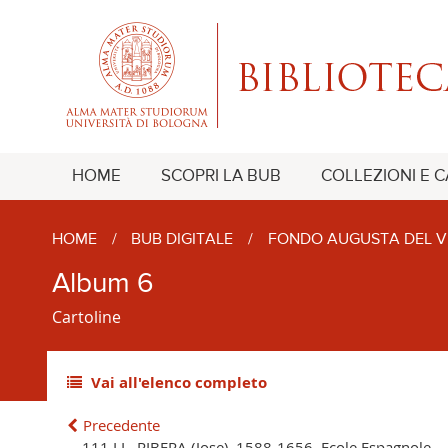
HOME
SCOPRI LA BUB
COLLEZIONI E 
HOME
/
BUB DIGITALE
/
FONDO AUGUSTA DEL V
Album 6
Cartoline
Vai all'elenco completo
Precedente
111 LL. RIBERA (Jose). 1588-1656. Ecole Espagnole. -