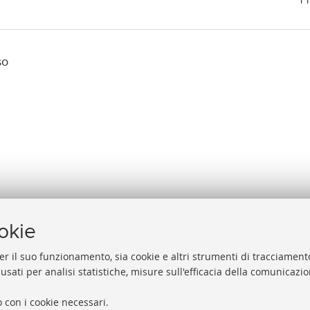
so
ookie
er il suo funzionamento, sia cookie e altri strumenti di tracciamento
 usati per analisi statistiche, misure sull'efficacia della comunicazi
Help
Via Zamboni, 33/35 - 40126 Bologna (BO)
 con i cookie necessari.
Acces