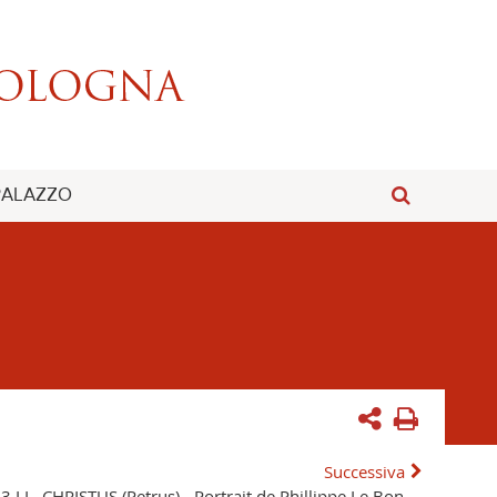
 PALAZZO
Successiva
3 LL. CHRISTUS (Petrus) - Portrait de Phillippe Le Bon.