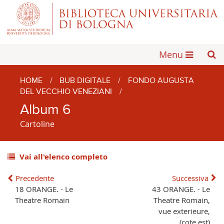
Menu
HOME
/
BUB DIGITALE
/
FONDO AUGUSTA
DEL VECCHIO VENEZIANI
/
Album 6
Cartoline
Vai all'elenco completo
Precedente
Successiva
18 ORANGE. - Le
43 ORANGE. - Le
Theatre Romain
Theatre Romain,
vue exterieure,
(cote est)