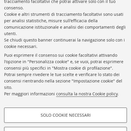
tracciamento facoltativi che potrai attivare solo con il tuo
BIBLIOTECA
UNIVERSITARIA
DI
BOLOGNA
consenso.
Presidente: prof. Francesco Citti
Cookie e altri strumenti di tracciamento facoltativi sono usati
per analisi statistiche, misure sull'efficacia della
Coordinatrice gestionale: Maria Pia Torricelli
comunicazione istituzionale e analisi dei comportamenti degli
Responsabile Amministrativo: Luigia Di Pumpo
utenti.
Se chiudi questo banner continuerai la navigazione solo con i
Via Zamboni, 33/35 - 40126 Bologna (BO)
cookie necessari.
Tel. +39 051 2088306 - Fax +39 051 2088385
Puoi esprimere il consenso sui cookie facoltativi attivando
bub.info@unibo.it
l'opzione in "Personalizza cookie" e, se vuoi, potrai esprimere
consensi più specifici in "Mostra cookie di profilazione".
bub.biblioteca@pec.unibo.it
Potrai sempre rivedere le tue scelte e verificare lo stato dei
Dove siamo
Orario dei servizi
consensi rientrando nella sezione "Impostazione cookie" del
sito.
Helpdesk
Per maggiori informazioni
consulta la nostra Cookie policy
.
Accessibilità
Rubrica di Ateneo
SOLO COOKIE NECESSARI
Privacy e note legali
COOKIE DI PROFILAZIONE -
Impostazioni Cookie
FACOLTATIVI