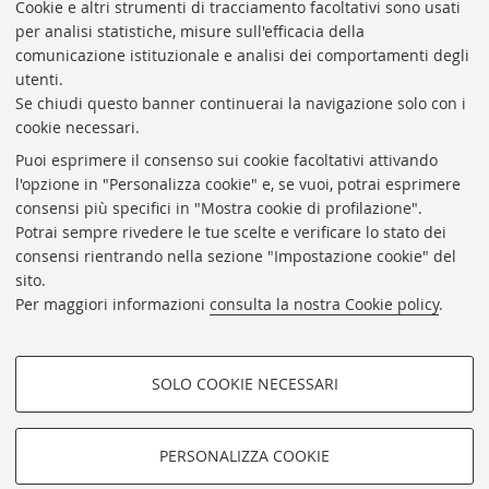
Presidente: prof. Francesco Citti
Cookie e altri strumenti di tracciamento facoltativi sono usati
per analisi statistiche, misure sull'efficacia della
Coordinatrice gestionale: Maria Pia Torricelli
comunicazione istituzionale e analisi dei comportamenti degli
Responsabile Amministrativo: Luigia Di Pumpo
utenti.
Se chiudi questo banner continuerai la navigazione solo con i
Via Zamboni, 33/35 - 40126 Bologna (BO)
cookie necessari.
Tel. +39 051 2088306 - Fax +39 051 2088385
Puoi esprimere il consenso sui cookie facoltativi attivando
bub.info@unibo.it
l'opzione in "Personalizza cookie" e, se vuoi, potrai esprimere
consensi più specifici in "Mostra cookie di profilazione".
bub.biblioteca@pec.unibo.it
Potrai sempre rivedere le tue scelte e verificare lo stato dei
Dove siamo
Orario dei servizi
consensi rientrando nella sezione "Impostazione cookie" del
sito.
Helpdesk
Per maggiori informazioni
consulta la nostra Cookie policy
.
Accessibilità
Rubrica di Ateneo
SOLO COOKIE NECESSARI
Privacy e note legali
COOKIE DI PROFILAZIONE -
Impostazioni Cookie
FACOLTATIVI
PERSONALIZZA COOKIE
SEGUI LA BUB:
Si tratta di cookie utilizzati per analizzare le caratteristiche della