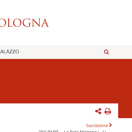
 PALAZZO
Successiva
250 PARIS. - Le Parc Monceau. -LL.