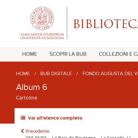
HOME
SCOPRI LA BUB
COLLEZIONI E 
HOME
/
BUB DIGITALE
/
FONDO AUGUSTA DEL V
Album 6
Cartoline
Vai all'elenco completo
Precedente
258 PARIS. - Le Bois de Boulogne. - La Cascade -LL.