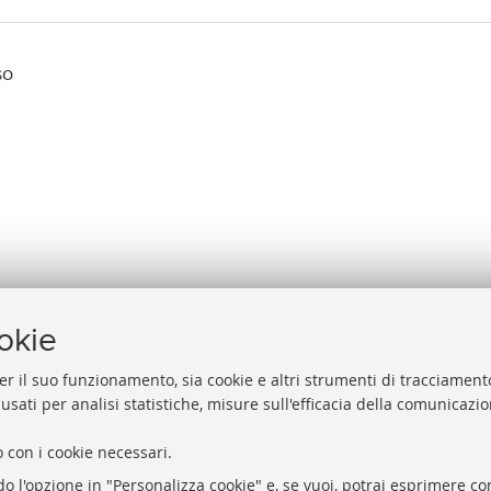
so
ookie
er il suo funzionamento, sia cookie e altri strumenti di tracciamento
 usati per analisi statistiche, misure sull'efficacia della comunicazi
Help
Via Zamboni, 33/35 - 40126 Bologna (BO)
 con i cookie necessari.
Acces
Tel. +39 051 2088306 - Fax +39 051 2088385
do l'opzione in "Personalizza cookie" e, se vuoi, potrai esprimere con