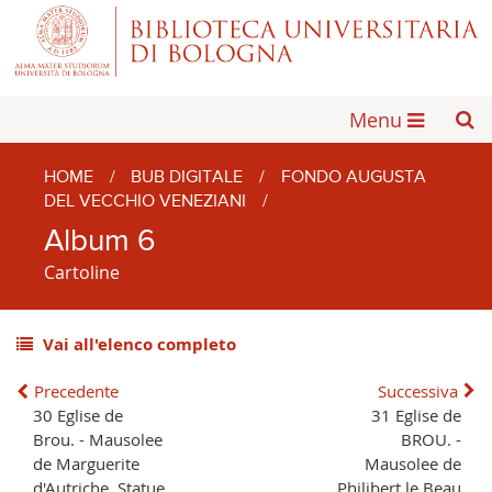
Menu
HOME
/
BUB DIGITALE
/
FONDO AUGUSTA
DEL VECCHIO VENEZIANI
/
Album 6
Cartoline
Vai all'elenco completo
Precedente
Successiva
30 Eglise de
31 Eglise de
Brou. - Mausolee
BROU. -
de Marguerite
Mausolee de
d'Autriche, Statue
Philibert le Beau