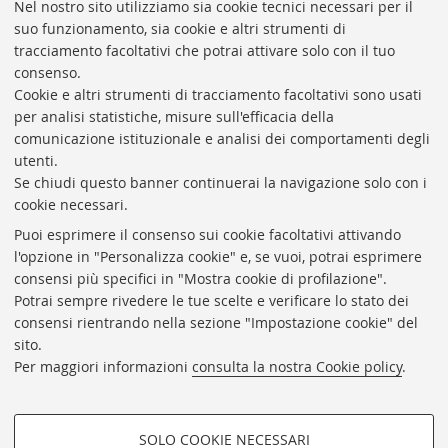
Nel nostro sito utilizziamo sia cookie tecnici necessari per il
suo funzionamento, sia cookie e altri strumenti di
tracciamento facoltativi che potrai attivare solo con il tuo
BIBLIOTECA
UNIVERSITARIA
DI
BOLOGNA
consenso.
Presidente: prof. Francesco Citti
Cookie e altri strumenti di tracciamento facoltativi sono usati
per analisi statistiche, misure sull'efficacia della
Coordinatrice gestionale: Maria Pia Torricelli
comunicazione istituzionale e analisi dei comportamenti degli
Responsabile Amministrativo: Luigia Di Pumpo
utenti.
Se chiudi questo banner continuerai la navigazione solo con i
Via Zamboni, 33/35 - 40126 Bologna (BO)
cookie necessari.
Tel. +39 051 2088306 - Fax +39 051 2088385
Puoi esprimere il consenso sui cookie facoltativi attivando
bub.info@unibo.it
l'opzione in "Personalizza cookie" e, se vuoi, potrai esprimere
consensi più specifici in "Mostra cookie di profilazione".
bub.biblioteca@pec.unibo.it
Potrai sempre rivedere le tue scelte e verificare lo stato dei
Dove siamo
Orario dei servizi
consensi rientrando nella sezione "Impostazione cookie" del
sito.
Helpdesk
Per maggiori informazioni
consulta la nostra Cookie policy
.
Accessibilità
Rubrica di Ateneo
SOLO COOKIE NECESSARI
Privacy e note legali