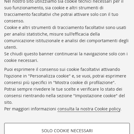
Nel nostro sito utilizziamo sia cookie tecnici necessari per il
suo funzionamento, sia cookie e altri strumenti di
tracciamento facoltativi che potrai attivare solo con il tuo
BIBLIOTECA
UNIVERSITARIA
DI
BOLOGNA
consenso.
Presidente: prof. Francesco Citti
Cookie e altri strumenti di tracciamento facoltativi sono usati
per analisi statistiche, misure sull'efficacia della
Coordinatrice gestionale: Maria Pia Torricelli
comunicazione istituzionale e analisi dei comportamenti degli
Responsabile Amministrativo: Luigia Di Pumpo
utenti.
Se chiudi questo banner continuerai la navigazione solo con i
Via Zamboni, 33/35 - 40126 Bologna (BO)
cookie necessari.
Tel. +39 051 2088306 - Fax +39 051 2088385
Puoi esprimere il consenso sui cookie facoltativi attivando
bub.info@unibo.it
l'opzione in "Personalizza cookie" e, se vuoi, potrai esprimere
consensi più specifici in "Mostra cookie di profilazione".
bub.biblioteca@pec.unibo.it
Potrai sempre rivedere le tue scelte e verificare lo stato dei
Dove siamo
Orario dei servizi
consensi rientrando nella sezione "Impostazione cookie" del
sito.
Helpdesk
Per maggiori informazioni
consulta la nostra Cookie policy
.
Accessibilità
Rubrica di Ateneo
SOLO COOKIE NECESSARI
Privacy e note legali