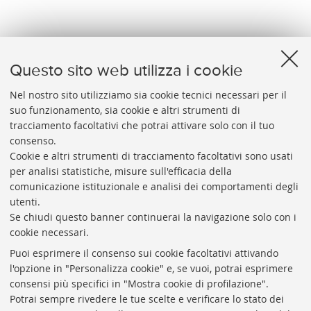
verso
Questo sito web utilizza i cookie
Nel nostro sito utilizziamo sia cookie tecnici necessari per il
suo funzionamento, sia cookie e altri strumenti di
tracciamento facoltativi che potrai attivare solo con il tuo
BIBLIOTECA
UNIVERSITARIA
DI
BOLOGNA
consenso.
Presidente: prof. Francesco Citti
Cookie e altri strumenti di tracciamento facoltativi sono usati
per analisi statistiche, misure sull'efficacia della
Coordinatrice gestionale: Maria Pia Torricelli
comunicazione istituzionale e analisi dei comportamenti degli
Responsabile Amministrativo: Luigia Di Pumpo
utenti.
Se chiudi questo banner continuerai la navigazione solo con i
Via Zamboni, 33/35 - 40126 Bologna (BO)
cookie necessari.
Tel. +39 051 2088306 - Fax +39 051 2088385
Puoi esprimere il consenso sui cookie facoltativi attivando
bub.info@unibo.it
l'opzione in "Personalizza cookie" e, se vuoi, potrai esprimere
consensi più specifici in "Mostra cookie di profilazione".
bub.biblioteca@pec.unibo.it
Potrai sempre rivedere le tue scelte e verificare lo stato dei
Dove siamo
Orario dei servizi