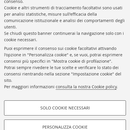
consenso.
Presidente: prof. Francesco Citti
Cookie e altri strumenti di tracciamento facoltativi sono usati
per analisi statistiche, misure sull'efficacia della
Coordinatrice gestionale: Maria Pia Torricelli
comunicazione istituzionale e analisi dei comportamenti degli
Responsabile Amministrativo: Luigia Di Pumpo
utenti.
Se chiudi questo banner continuerai la navigazione solo con i
Via Zamboni, 33/35 - 40126 Bologna (BO)
cookie necessari.
Tel. +39 051 2088306 - Fax +39 051 2088385
Puoi esprimere il consenso sui cookie facoltativi attivando
bub.info@unibo.it
l'opzione in "Personalizza cookie" e, se vuoi, potrai esprimere
consensi più specifici in "Mostra cookie di profilazione".
bub.biblioteca@pec.unibo.it
Potrai sempre rivedere le tue scelte e verificare lo stato dei
Dove siamo
Orario dei servizi
consensi rientrando nella sezione "Impostazione cookie" del
sito.
Helpdesk
Per maggiori informazioni
consulta la nostra Cookie policy
.
Accessibilità
Rubrica di Ateneo
SOLO COOKIE NECESSARI
Privacy e note legali
COOKIE DI PROFILAZIONE -
Impostazioni Cookie
FACOLTATIVI
PERSONALIZZA COOKIE