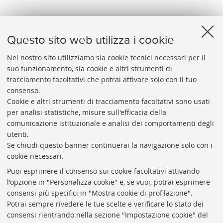
verso
Questo sito web utilizza i cookie
Nel nostro sito utilizziamo sia cookie tecnici necessari per il
suo funzionamento, sia cookie e altri strumenti di
tracciamento facoltativi che potrai attivare solo con il tuo
BIBLIOTECA
UNIVERSITARIA
DI
BOLOGNA
consenso.
Presidente: prof. Francesco Citti
Cookie e altri strumenti di tracciamento facoltativi sono usati
per analisi statistiche, misure sull'efficacia della
Coordinatrice gestionale: Maria Pia Torricelli
comunicazione istituzionale e analisi dei comportamenti degli
Responsabile Amministrativo: Luigia Di Pumpo
utenti.
Se chiudi questo banner continuerai la navigazione solo con i
Via Zamboni, 33/35 - 40126 Bologna (BO)
cookie necessari.
Tel. +39 051 2088306 - Fax +39 051 2088385
Puoi esprimere il consenso sui cookie facoltativi attivando
bub.info@unibo.it
l'opzione in "Personalizza cookie" e, se vuoi, potrai esprimere
consensi più specifici in "Mostra cookie di profilazione".
bub.biblioteca@pec.unibo.it
Potrai sempre rivedere le tue scelte e verificare lo stato dei
Dove siamo
Orario dei servizi
consensi rientrando nella sezione "Impostazione cookie" del