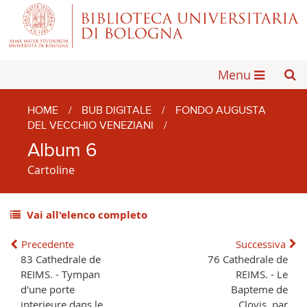
Menu
HOME
/
BUB DIGITALE
/
FONDO AUGUSTA
DEL VECCHIO VENEZIANI
/
Album 6
Cartoline
Vai all'elenco completo
Precedente
Successiva
83 Cathedrale de
76 Cathedrale de
REIMS. - Tympan
REIMS. - Le
d'une porte
Bapteme de
interieure dans le
Clovis, par