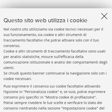
verso
Questo sito web utilizza i cookie
Nel nostro sito utilizziamo sia cookie tecnici necessari per il
suo funzionamento, sia cookie e altri strumenti di
tracciamento facoltativi che potrai attivare solo con il tuo
BIBLIOTECA
UNIVERSITARIA
DI
BOLOGNA
consenso.
Presidente: prof. Francesco Citti
Cookie e altri strumenti di tracciamento facoltativi sono usati
per analisi statistiche, misure sull'efficacia della
Coordinatrice gestionale: Maria Pia Torricelli
comunicazione istituzionale e analisi dei comportamenti degli
Responsabile Amministrativo: Luigia Di Pumpo
utenti.
Se chiudi questo banner continuerai la navigazione solo con i
Via Zamboni, 33/35 - 40126 Bologna (BO)
cookie necessari.
Tel. +39 051 2088306 - Fax +39 051 2088385
Puoi esprimere il consenso sui cookie facoltativi attivando
bub.info@unibo.it
l'opzione in "Personalizza cookie" e, se vuoi, potrai esprimere
consensi più specifici in "Mostra cookie di profilazione".
bub.biblioteca@pec.unibo.it
Potrai sempre rivedere le tue scelte e verificare lo stato dei
Dove siamo
Orario dei servizi
consensi rientrando nella sezione "Impostazione cookie" del