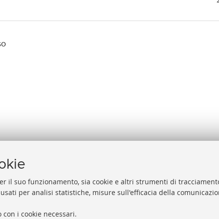
so
ookie
er il suo funzionamento, sia cookie e altri strumenti di tracciamento
 usati per analisi statistiche, misure sull'efficacia della comunicazi
Help
Via Zamboni, 33/35 - 40126 Bologna (BO)
 con i cookie necessari.