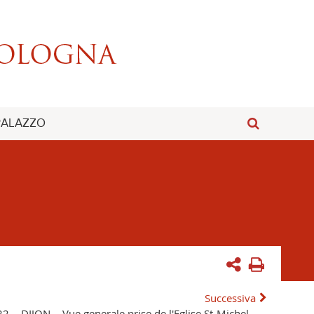
 PALAZZO
Successiva
22. - DIJON. - Vue generale prise de l'Eglise St-Michel. -