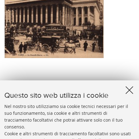
566 PARIS. - La Nouvelle Bourse. -LL.
Questo sito web utilizza i cookie
Nel nostro sito utilizziamo sia cookie tecnici necessari per il
suo funzionamento, sia cookie e altri strumenti di
tracciamento facoltativi che potrai attivare solo con il tuo
BIBLIOTECA
UNIVERSITARIA
DI
BOLOGNA
consenso.
Presidente: prof. Francesco Citti
Cookie e altri strumenti di tracciamento facoltativi sono usati