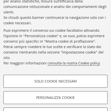
per analisi statistiche, misure sull'efficacia della
Coordinatrice gestionale: Maria Pia Torricelli
comunicazione istituzionale e analisi dei comportamenti degli
Responsabile Amministrativo: Luigia Di Pumpo
utenti.
Se chiudi questo banner continuerai la navigazione solo con i
Via Zamboni, 33/35 - 40126 Bologna (BO)
cookie necessari.
Tel. +39 051 2088306 - Fax +39 051 2088385
Puoi esprimere il consenso sui cookie facoltativi attivando
bub.info@unibo.it
l'opzione in "Personalizza cookie" e, se vuoi, potrai esprimere
consensi più specifici in "Mostra cookie di profilazione".
bub.biblioteca@pec.unibo.it
Potrai sempre rivedere le tue scelte e verificare lo stato dei
Dove siamo
Orario dei servizi
consensi rientrando nella sezione "Impostazione cookie" del
sito.
Helpdesk
Per maggiori informazioni
consulta la nostra Cookie policy
.
Accessibilità
Rubrica di Ateneo
SOLO COOKIE NECESSARI
Privacy e note legali
COOKIE DI PROFILAZIONE -
Impostazioni Cookie
FACOLTATIVI
PERSONALIZZA COOKIE
SEGUI LA BUB:
Si tratta di cookie utilizzati per analizzare le caratteristiche della
navigazione degli utenti, creare profili in base al loro comportamento