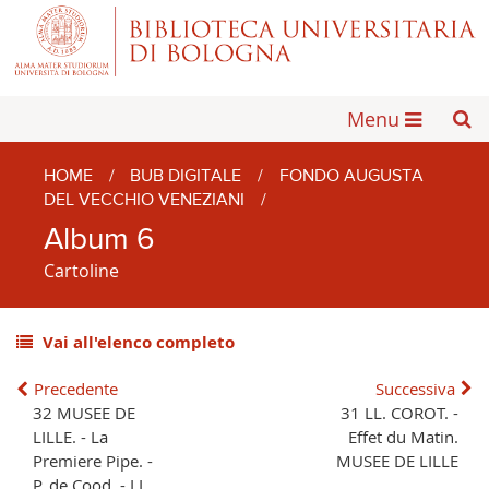
Menu
HOME
/
BUB DIGITALE
/
FONDO AUGUSTA
DEL VECCHIO VENEZIANI
/
Album 6
Cartoline
Vai all'elenco completo
Precedente
Successiva
32 MUSEE DE
31 LL. COROT. -
LILLE. - La
Effet du Matin.
Premiere Pipe. -
MUSEE DE LILLE
P. de Cood. - LL.