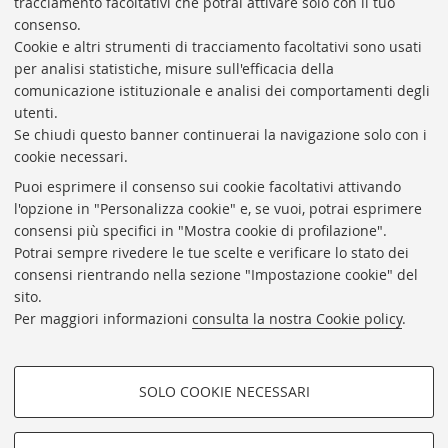
tracciamento facoltativi che potrai attivare solo con il tuo
BIBLIOTECA
UNIVERSITARIA
DI
BOLOGNA
consenso.
Presidente: prof. Francesco Citti
Cookie e altri strumenti di tracciamento facoltativi sono usati
per analisi statistiche, misure sull'efficacia della
Coordinatrice gestionale: Maria Pia Torricelli
comunicazione istituzionale e analisi dei comportamenti degli
Responsabile Amministrativo: Luigia Di Pumpo
utenti.
Se chiudi questo banner continuerai la navigazione solo con i
Via Zamboni, 33/35 - 40126 Bologna (BO)
cookie necessari.
Tel. +39 051 2088306 - Fax +39 051 2088385
Puoi esprimere il consenso sui cookie facoltativi attivando
bub.info@unibo.it
l'opzione in "Personalizza cookie" e, se vuoi, potrai esprimere
consensi più specifici in "Mostra cookie di profilazione".
bub.biblioteca@pec.unibo.it
Potrai sempre rivedere le tue scelte e verificare lo stato dei
Dove siamo
Orario dei servizi
consensi rientrando nella sezione "Impostazione cookie" del
sito.
Helpdesk
Per maggiori informazioni
consulta la nostra Cookie policy
.
Accessibilità
Rubrica di Ateneo
SOLO COOKIE NECESSARI
Privacy e note legali
COOKIE DI PROFILAZIONE -
Impostazioni Cookie
FACOLTATIVI