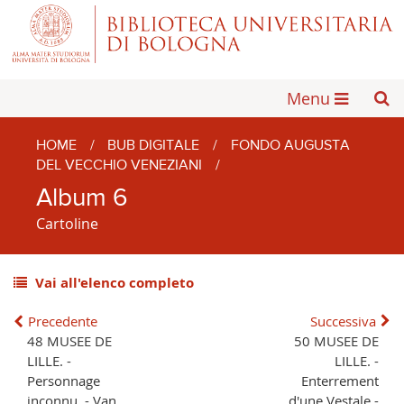
Menu
HOME
/
BUB DIGITALE
/
FONDO AUGUSTA
DEL VECCHIO VENEZIANI
/
Album 6
Cartoline
Vai all'elenco completo
Precedente
Successiva
48 MUSEE DE
50 MUSEE DE
LILLE. -
LILLE. -
Personnage
Enterrement
inconnu. - Van
d'une Vestale -