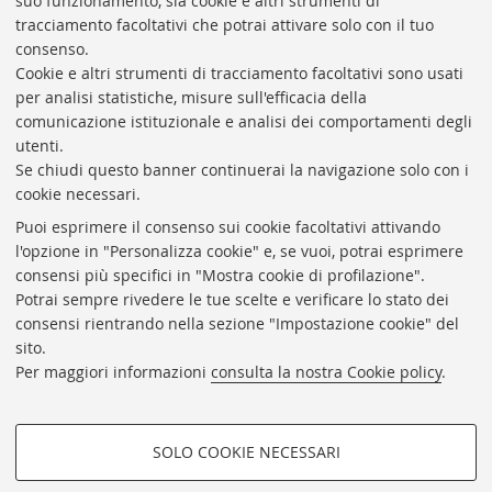
suo funzionamento, sia cookie e altri strumenti di
tracciamento facoltativi che potrai attivare solo con il tuo
BIBLIOTECA
UNIVERSITARIA
DI
BOLOGNA
consenso.
Presidente: prof. Francesco Citti
Cookie e altri strumenti di tracciamento facoltativi sono usati
per analisi statistiche, misure sull'efficacia della
Coordinatrice gestionale: Maria Pia Torricelli
comunicazione istituzionale e analisi dei comportamenti degli
Responsabile Amministrativo: Luigia Di Pumpo
utenti.
Se chiudi questo banner continuerai la navigazione solo con i
Via Zamboni, 33/35 - 40126 Bologna (BO)
cookie necessari.
Tel. +39 051 2088306 - Fax +39 051 2088385
Puoi esprimere il consenso sui cookie facoltativi attivando
bub.info@unibo.it
l'opzione in "Personalizza cookie" e, se vuoi, potrai esprimere
consensi più specifici in "Mostra cookie di profilazione".
bub.biblioteca@pec.unibo.it
Potrai sempre rivedere le tue scelte e verificare lo stato dei
Dove siamo
Orario dei servizi
consensi rientrando nella sezione "Impostazione cookie" del
sito.
Helpdesk
Per maggiori informazioni
consulta la nostra Cookie policy
.
Accessibilità
Rubrica di Ateneo
SOLO COOKIE NECESSARI
Privacy e note legali
COOKIE DI PROFILAZIONE -
Impostazioni Cookie