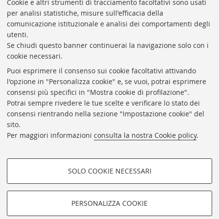
Presidente: prof. Francesco Citti
Cookie e altri strumenti di tracciamento facoltativi sono usati
per analisi statistiche, misure sull'efficacia della
Coordinatrice gestionale: Maria Pia Torricelli
comunicazione istituzionale e analisi dei comportamenti degli
Responsabile Amministrativo: Luigia Di Pumpo
utenti.
Se chiudi questo banner continuerai la navigazione solo con i
Via Zamboni, 33/35 - 40126 Bologna (BO)
cookie necessari.
Tel. +39 051 2088306 - Fax +39 051 2088385
Puoi esprimere il consenso sui cookie facoltativi attivando
bub.info@unibo.it
l'opzione in "Personalizza cookie" e, se vuoi, potrai esprimere
consensi più specifici in "Mostra cookie di profilazione".
bub.biblioteca@pec.unibo.it
Potrai sempre rivedere le tue scelte e verificare lo stato dei
Dove siamo
Orario dei servizi
consensi rientrando nella sezione "Impostazione cookie" del
sito.
Helpdesk
Per maggiori informazioni
consulta la nostra Cookie policy
.
Accessibilità
Rubrica di Ateneo
SOLO COOKIE NECESSARI
Privacy e note legali
COOKIE DI PROFILAZIONE -
Impostazioni Cookie
FACOLTATIVI
PERSONALIZZA COOKIE
SEGUI LA BUB:
Si tratta di cookie utilizzati per analizzare le caratteristiche della