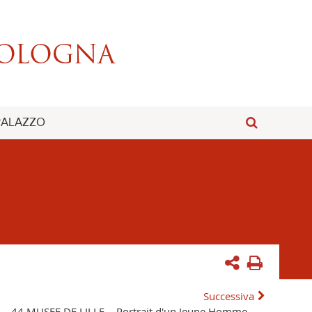
 PALAZZO
Successiva
44 MUSEE DE LILLE. - Portrait d'un Jeune Homme. -