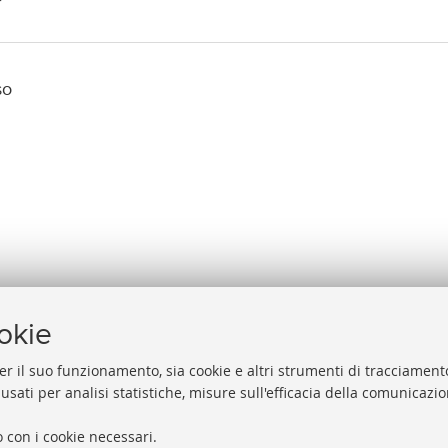
so
ookie
er il suo funzionamento, sia cookie e altri strumenti di tracciamento
 usati per analisi statistiche, misure sull'efficacia della comunicazi
Help
Via Zamboni, 33/35 - 40126 Bologna (BO)
 con i cookie necessari.
Acces