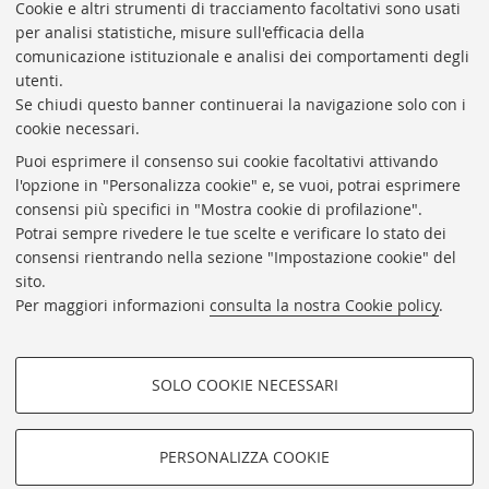
Presidente: prof. Francesco Citti
Cookie e altri strumenti di tracciamento facoltativi sono usati
per analisi statistiche, misure sull'efficacia della
Coordinatrice gestionale: Maria Pia Torricelli
comunicazione istituzionale e analisi dei comportamenti degli
Responsabile Amministrativo: Luigia Di Pumpo
utenti.
Se chiudi questo banner continuerai la navigazione solo con i
Via Zamboni, 33/35 - 40126 Bologna (BO)
cookie necessari.
Tel. +39 051 2088306 - Fax +39 051 2088385
Puoi esprimere il consenso sui cookie facoltativi attivando
bub.info@unibo.it
l'opzione in "Personalizza cookie" e, se vuoi, potrai esprimere
consensi più specifici in "Mostra cookie di profilazione".
bub.biblioteca@pec.unibo.it
Potrai sempre rivedere le tue scelte e verificare lo stato dei
Dove siamo
Orario dei servizi
consensi rientrando nella sezione "Impostazione cookie" del
sito.
Helpdesk
Per maggiori informazioni
consulta la nostra Cookie policy
.
Accessibilità
Rubrica di Ateneo
SOLO COOKIE NECESSARI
Privacy e note legali
COOKIE DI PROFILAZIONE -
Impostazioni Cookie
FACOLTATIVI
PERSONALIZZA COOKIE
SEGUI LA BUB:
Si tratta di cookie utilizzati per analizzare le caratteristiche della