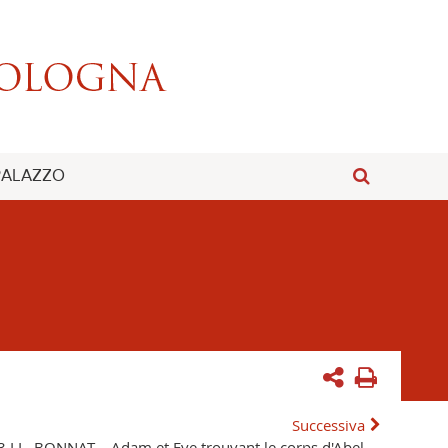
 PALAZZO
Successiva
3 LL. BONNAT. - Adam et Eve trouvant le corps d'Abel.