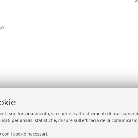
so
ookie
er il suo funzionamento, sia cookie e altri strumenti di tracciamento
 usati per analisi statistiche, misure sull'efficacia della comunicazi
Help
Via Zamboni, 33/35 - 40126 Bologna (BO)
 con i cookie necessari.
Acces
Tel. +39 051 2088306 - Fax +39 051 2088385