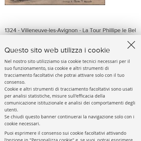
1324 - Villeneuve-les-Avignon - La Tour Phillipe le Bel
Phototyp. E Lacour. Marseille
Questo sito web utilizza i cookie
Nel nostro sito utilizziamo sia cookie tecnici necessari per il
suo funzionamento, sia cookie e altri strumenti di
tracciamento facoltativi che potrai attivare solo con il tuo
BIBLIOTECA
UNIVERSITARIA
DI
BOLOGNA
consenso.
Presidente: prof. Francesco Citti
Cookie e altri strumenti di tracciamento facoltativi sono usati
per analisi statistiche, misure sull'efficacia della
Coordinatrice gestionale: Maria Pia Torricelli
comunicazione istituzionale e analisi dei comportamenti degli
Responsabile Amministrativo: Luigia Di Pumpo
utenti.
Se chiudi questo banner continuerai la navigazione solo con i
Via Zamboni, 33/35 - 40126 Bologna (BO)
cookie necessari.
Tel. +39 051 2088306 - Fax +39 051 2088385
Puoi esprimere il consenso sui cookie facoltativi attivando
bub.info@unibo.it
l'opzione in "Personalizza cookie" e, se vuoi, potrai esprimere