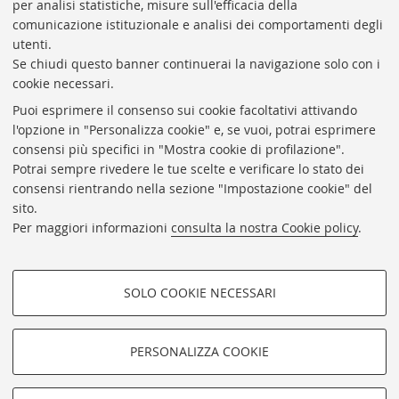
per analisi statistiche, misure sull'efficacia della
Coordinatrice gestionale: Maria Pia Torricelli
comunicazione istituzionale e analisi dei comportamenti degli
Responsabile Amministrativo: Luigia Di Pumpo
utenti.
Se chiudi questo banner continuerai la navigazione solo con i
Via Zamboni, 33/35 - 40126 Bologna (BO)
cookie necessari.
Tel. +39 051 2088306 - Fax +39 051 2088385
Puoi esprimere il consenso sui cookie facoltativi attivando
bub.info@unibo.it
l'opzione in "Personalizza cookie" e, se vuoi, potrai esprimere
consensi più specifici in "Mostra cookie di profilazione".
bub.biblioteca@pec.unibo.it
Potrai sempre rivedere le tue scelte e verificare lo stato dei
Dove siamo
Orario dei servizi
consensi rientrando nella sezione "Impostazione cookie" del
sito.
Helpdesk
Per maggiori informazioni
consulta la nostra Cookie policy
.
Accessibilità
Rubrica di Ateneo
SOLO COOKIE NECESSARI
Privacy e note legali
COOKIE DI PROFILAZIONE -
Impostazioni Cookie
FACOLTATIVI
PERSONALIZZA COOKIE
SEGUI LA BUB:
Si tratta di cookie utilizzati per analizzare le caratteristiche della
navigazione degli utenti, creare profili in base al loro comportamento