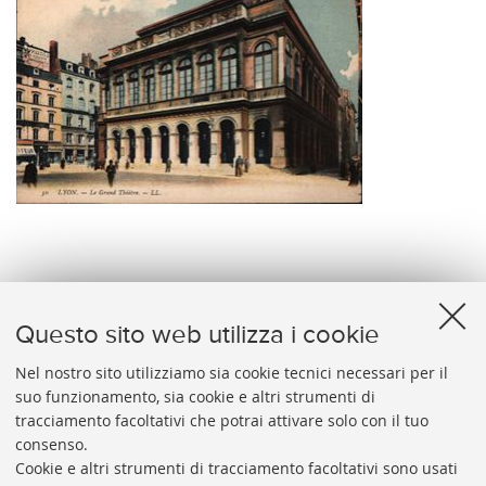
50 LYON. - Le Grand Theatre. - LL.
Questo sito web utilizza i cookie
Nel nostro sito utilizziamo sia cookie tecnici necessari per il
suo funzionamento, sia cookie e altri strumenti di
tracciamento facoltativi che potrai attivare solo con il tuo
BIBLIOTECA
UNIVERSITARIA
DI
BOLOGNA
consenso.
Presidente: prof. Francesco Citti
Cookie e altri strumenti di tracciamento facoltativi sono usati