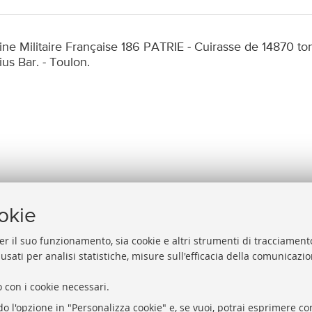
ine Militaire Française 186 PATRIE - Cuirasse de 14870 to
us Bar. - Toulon.
ookie
er il suo funzionamento, sia cookie e altri strumenti di tracciamento
 usati per analisi statistiche, misure sull'efficacia della comunicazi
Help
Via Zamboni, 33/35 - 40126 Bologna (BO)
 con i cookie necessari.
Acces
Tel. +39 051 2088306 - Fax +39 051 2088385
do l'opzione in "Personalizza cookie" e, se vuoi, potrai esprimere con