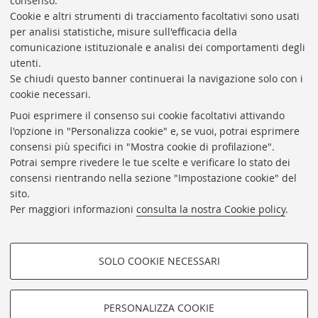
consenso.
Presidente: prof. Francesco Citti
Cookie e altri strumenti di tracciamento facoltativi sono usati
per analisi statistiche, misure sull'efficacia della
Coordinatrice gestionale: Maria Pia Torricelli
comunicazione istituzionale e analisi dei comportamenti degli
Responsabile Amministrativo: Luigia Di Pumpo
utenti.
Se chiudi questo banner continuerai la navigazione solo con i
Via Zamboni, 33/35 - 40126 Bologna (BO)
cookie necessari.
Tel. +39 051 2088306 - Fax +39 051 2088385
Puoi esprimere il consenso sui cookie facoltativi attivando
bub.info@unibo.it
l'opzione in "Personalizza cookie" e, se vuoi, potrai esprimere
consensi più specifici in "Mostra cookie di profilazione".
bub.biblioteca@pec.unibo.it
Potrai sempre rivedere le tue scelte e verificare lo stato dei
Dove siamo
Orario dei servizi
consensi rientrando nella sezione "Impostazione cookie" del
sito.
Helpdesk
Per maggiori informazioni
consulta la nostra Cookie policy
.
Accessibilità
Rubrica di Ateneo
SOLO COOKIE NECESSARI
Privacy e note legali
COOKIE DI PROFILAZIONE -
Impostazioni Cookie
FACOLTATIVI
PERSONALIZZA COOKIE