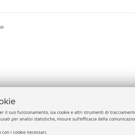
so
ookie
er il suo funzionamento, sia cookie e altri strumenti di tracciamento
 usati per analisi statistiche, misure sull'efficacia della comunicazi
Help
Via Zamboni, 33/35 - 40126 Bologna (BO)
 con i cookie necessari.