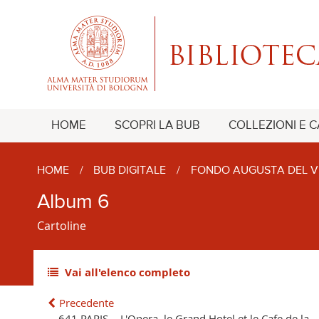
HOME
SCOPRI LA BUB
COLLEZIONI E 
HOME
/
BUB DIGITALE
/
FONDO AUGUSTA DEL V
Album 6
Cartoline
Vai all'elenco completo
Precedente
641 PARIS. - L'Opera, le Grand Hotel et le Cafe de la