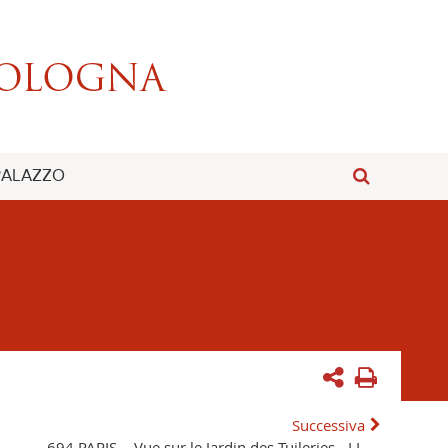
 PALAZZO
Successiva
694 PARIS. - Vue sur le Jardin des Tuileries. -LL.