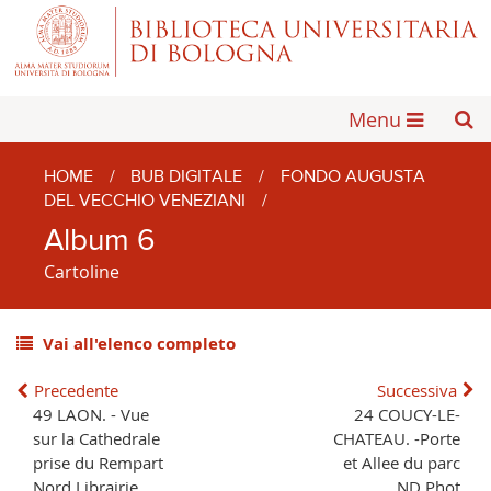
Menu
HOME
/
BUB DIGITALE
/
FONDO AUGUSTA
DEL VECCHIO VENEZIANI
/
Album 6
Cartoline
Vai all'elenco completo
Precedente
Successiva
49 LAON. - Vue
24 COUCY-LE-
sur la Cathedrale
CHATEAU. -Porte
prise du Rempart
et Allee du parc
Nord Librairie
ND Phot