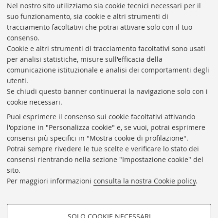
Nel nostro sito utilizziamo sia cookie tecnici necessari per il
suo funzionamento, sia cookie e altri strumenti di
tracciamento facoltativi che potrai attivare solo con il tuo
BIBLIOTECA
UNIVERSITARIA
DI
BOLOGNA
consenso.
Presidente: prof. Francesco Citti
Cookie e altri strumenti di tracciamento facoltativi sono usati
per analisi statistiche, misure sull'efficacia della
Coordinatrice gestionale: Maria Pia Torricelli
comunicazione istituzionale e analisi dei comportamenti degli
Responsabile Amministrativo: Luigia Di Pumpo
utenti.
Se chiudi questo banner continuerai la navigazione solo con i
Via Zamboni, 33/35 - 40126 Bologna (BO)
cookie necessari.
Tel. +39 051 2088306 - Fax +39 051 2088385
Puoi esprimere il consenso sui cookie facoltativi attivando
bub.info@unibo.it
l'opzione in "Personalizza cookie" e, se vuoi, potrai esprimere
consensi più specifici in "Mostra cookie di profilazione".
bub.biblioteca@pec.unibo.it
Potrai sempre rivedere le tue scelte e verificare lo stato dei
Dove siamo
Orario dei servizi
consensi rientrando nella sezione "Impostazione cookie" del
sito.
Helpdesk
Per maggiori informazioni
consulta la nostra Cookie policy
.
Accessibilità
Rubrica di Ateneo
SOLO COOKIE NECESSARI