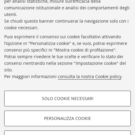
per analisi statistiche, misure sull'efficacia della
Coordinatrice gestionale: Maria Pia Torricelli
comunicazione istituzionale e analisi dei comportamenti degli
Responsabile Amministrativo: Luigia Di Pumpo
utenti.
Se chiudi questo banner continuerai la navigazione solo con i
Via Zamboni, 33/35 - 40126 Bologna (BO)
cookie necessari.
Tel. +39 051 2088306 - Fax +39 051 2088385
Puoi esprimere il consenso sui cookie facoltativi attivando
bub.info@unibo.it
l'opzione in "Personalizza cookie" e, se vuoi, potrai esprimere
consensi più specifici in "Mostra cookie di profilazione".
bub.biblioteca@pec.unibo.it
Potrai sempre rivedere le tue scelte e verificare lo stato dei
Dove siamo
Orario dei servizi
consensi rientrando nella sezione "Impostazione cookie" del
sito.
Helpdesk
Per maggiori informazioni
consulta la nostra Cookie policy
.
Accessibilità
Rubrica di Ateneo
SOLO COOKIE NECESSARI
Privacy e note legali
COOKIE DI PROFILAZIONE -
Impostazioni Cookie
FACOLTATIVI
PERSONALIZZA COOKIE
SEGUI LA BUB:
Si tratta di cookie utilizzati per analizzare le caratteristiche della
navigazione degli utenti, creare profili in base al loro comportamento
sul sito, per analisi di marketing.