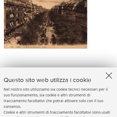
815 PARIS. - Le Boulevard Montmartre. - LL.
Questo sito web utilizza i cookie
Nel nostro sito utilizziamo sia cookie tecnici necessari per il
suo funzionamento, sia cookie e altri strumenti di
tracciamento facoltativi che potrai attivare solo con il tuo
BIBLIOTECA
UNIVERSITARIA
DI
BOLOGNA
consenso.
Presidente: prof. Francesco Citti
Cookie e altri strumenti di tracciamento facoltativi sono usati