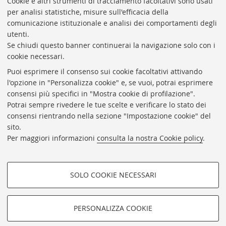
Cookie e altri strumenti di tracciamento facoltativi sono usati
per analisi statistiche, misure sull'efficacia della
Coordinatrice gestionale: Maria Pia Torricelli
comunicazione istituzionale e analisi dei comportamenti degli
Responsabile Amministrativo: Luigia Di Pumpo
utenti.
Se chiudi questo banner continuerai la navigazione solo con i
Via Zamboni, 33/35 - 40126 Bologna (BO)
cookie necessari.
Tel. +39 051 2088306 - Fax +39 051 2088385
Puoi esprimere il consenso sui cookie facoltativi attivando
bub.info@unibo.it
l'opzione in "Personalizza cookie" e, se vuoi, potrai esprimere
consensi più specifici in "Mostra cookie di profilazione".
bub.biblioteca@pec.unibo.it
Potrai sempre rivedere le tue scelte e verificare lo stato dei
Dove siamo
Orario dei servizi
consensi rientrando nella sezione "Impostazione cookie" del
sito.
Helpdesk
Per maggiori informazioni
consulta la nostra Cookie policy
.
Accessibilità
Rubrica di Ateneo
SOLO COOKIE NECESSARI
Privacy e note legali
COOKIE DI PROFILAZIONE -
Impostazioni Cookie
FACOLTATIVI
PERSONALIZZA COOKIE
SEGUI LA BUB:
Si tratta di cookie utilizzati per analizzare le caratteristiche della