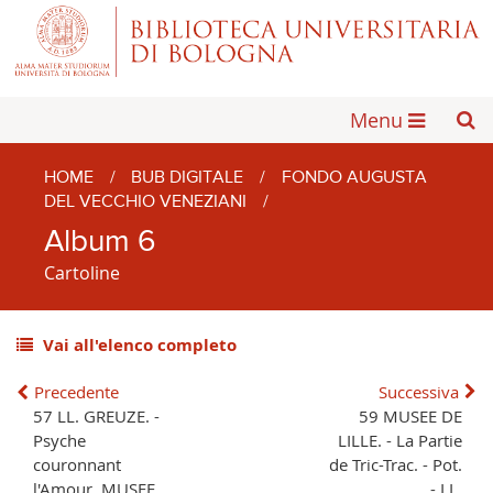
Menu
HOME
/
BUB DIGITALE
/
FONDO AUGUSTA
DEL VECCHIO VENEZIANI
/
Album 6
Cartoline
Vai all'elenco completo
Precedente
Successiva
57 LL. GREUZE. -
59 MUSEE DE
Psyche
LILLE. - La Partie
couronnant
de Tric-Trac. - Pot.
l'Amour. MUSEE
- LL.