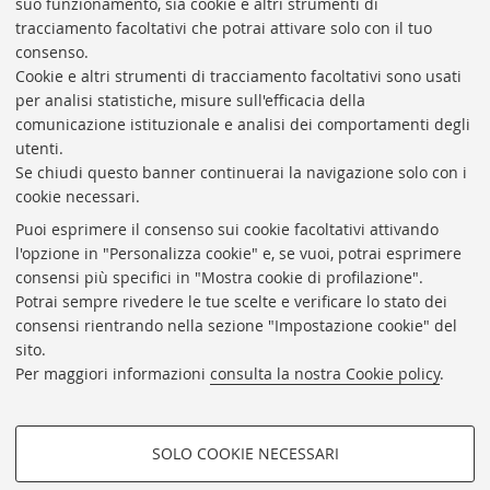
suo funzionamento, sia cookie e altri strumenti di
tracciamento facoltativi che potrai attivare solo con il tuo
BIBLIOTECA
UNIVERSITARIA
DI
BOLOGNA
consenso.
Presidente: prof. Francesco Citti
Cookie e altri strumenti di tracciamento facoltativi sono usati
per analisi statistiche, misure sull'efficacia della
Coordinatrice gestionale: Maria Pia Torricelli
comunicazione istituzionale e analisi dei comportamenti degli
Responsabile Amministrativo: Luigia Di Pumpo
utenti.
Se chiudi questo banner continuerai la navigazione solo con i
Via Zamboni, 33/35 - 40126 Bologna (BO)
cookie necessari.
Tel. +39 051 2088306 - Fax +39 051 2088385
Puoi esprimere il consenso sui cookie facoltativi attivando
bub.info@unibo.it
l'opzione in "Personalizza cookie" e, se vuoi, potrai esprimere
consensi più specifici in "Mostra cookie di profilazione".
bub.biblioteca@pec.unibo.it
Potrai sempre rivedere le tue scelte e verificare lo stato dei
Dove siamo
Orario dei servizi
consensi rientrando nella sezione "Impostazione cookie" del
sito.
Helpdesk
Per maggiori informazioni
consulta la nostra Cookie policy
.
Accessibilità
Rubrica di Ateneo
SOLO COOKIE NECESSARI
Privacy e note legali
COOKIE DI PROFILAZIONE -